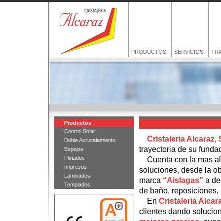
PRODUCTOS
SERVICIOS
TR
Productos
Control Solar
Cristaleria Alcaraz, 
Doble Acristalamiento
trayectoria de su fundad
Espejos
Flotados
Cuenta con la mas a
Impresos
soluciones, desde la ob
Laminados
marca
“Aislagas”
a de
Templados
de baño, reposiciones, 
En
Cristaleria Alcar
clientes dando solucio