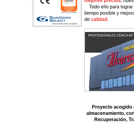
mejores precios
, nues
Todo ello para logra
tiempo posible y mejora
de
calidad
.
PROFESIONALES CERCA DE 
Proyecto acogido 
almacenamiento, con 
Recuperación, Tra